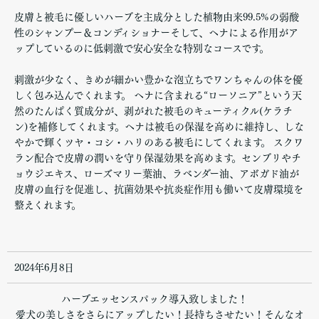
皮膚と被毛に優しいハーブを主成分とした植物由来99.5%の弱酸
性のシャンプー＆コンディショナーそして、ヘナによる作用がア
ップしているのに低刺激で安心安全な特別なコースです。
刺激が少なく、きめが細かい豊かな泡立ちでワンちゃんの体を優
しく包み込んでくれます。 ヘナに含まれる“ローソニア”という天
然のたんぱく質成分が、剥がれた被毛のキューティクル(ケラチ
ン)を補修してくれます。ヘナは被毛の保湿を高めに維持し、しな
やかで輝くツヤ・コシ・ハリのある被毛にしてくれます。 スクワ
ラン配合で皮膚の潤いを守り保湿効果を高めます。センブリやチ
ョウジエキス、ローズマリー葉油、ラベンダー油、アボガド油が
皮膚の血行を促進し、抗菌効果や抗炎症作用も働いて皮膚環境を
整えくれます。
2024年6月8日
ハーブエッセンスパック導入致しました！
愛犬の美しさをさらにアップしたい！長持ちさせたい！そんなオ