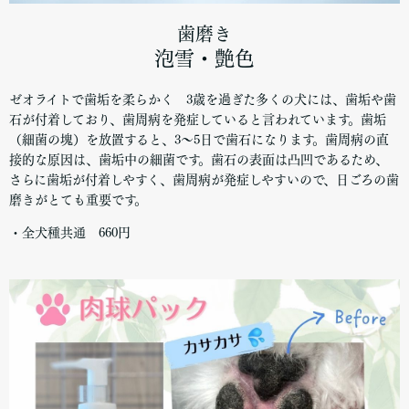
歯磨き
泡雪・艶色
ゼオライトで歯垢を柔らかく 3歳を過ぎた多くの犬には、歯垢や歯
石が付着しており、歯周病を発症していると言われています。歯垢
（細菌の塊）を放置すると、3～5日で歯石になります。歯周病の直
接的な原因は、歯垢中の細菌です。歯石の表面は凸凹であるため、
さらに歯垢が付着しやすく、歯周病が発症しやすいので、日ごろの歯
磨きがとても重要です。
・全犬種共通 660円