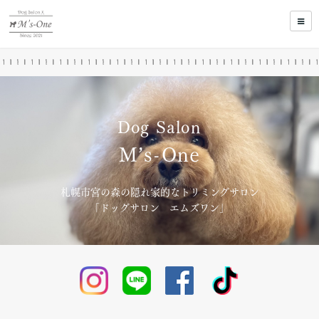
Dog Salon
M’s-One
札幌市宮の森の隠れ家的なトリミングサロン
「ドッグサロン エムズワン」